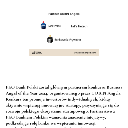
PKO Bank Polski został głównym partnerem konkursu Business
Angel of the Year 2024, organizowanego przez COBIN Angels.
Konkurs ten promuje inwestorów indywidualnych, którzy
aktywnie wspierają innowacyjne startupy, przyczyniając się do
rozwoju polskiego ekosystemu startupowego. Partnerstwo z
PKO Bankiem Polskim wzmacnia znaczenie inicjatywy,
podkreślając rolę banku we wspieraniu innowacji,