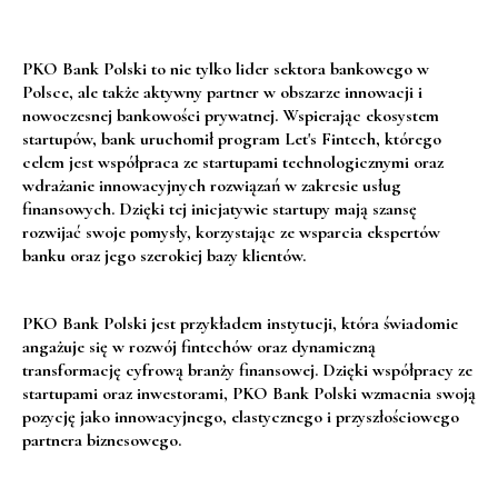
PKO Bank Polski
to nie tylko lider sektora bankowego w
Polsce, ale także aktywny partner w obszarze innowacji i
nowoczesnej bankowości prywatnej. Wspierając ekosystem
startupów, bank uruchomił
program Let's Fintech
, którego
celem jest współpraca ze startupami technologicznymi oraz
wdrażanie innowacyjnych rozwiązań w zakresie usług
finansowych. Dzięki tej inicjatywie startupy mają szansę
rozwijać swoje pomysły, korzystając ze wsparcia ekspertów
banku oraz jego szerokiej bazy klientów.
PKO Bank Polski jest przykładem instytucji, która świadomie
angażuje się w rozwój fintechów oraz dynamiczną
transformację cyfrową branży finansowej. Dzięki współpracy ze
startupami oraz inwestorami, PKO Bank Polski wzmacnia swoją
pozycję jako innowacyjnego, elastycznego i przyszłościowego
partnera biznesowego.