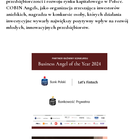
przedsiębiorczości i rozwoju rynku kapitałowego w Polsce.
COBIN Angels, jako organizacja zrzeszająca inwestorów
anielskich, nagradza w konkursie osoby, których działania
inwestycyjne wywarły największy pozytywny wpływ na rozwój
młodych, innowacyjnych przedsiębiorstw.