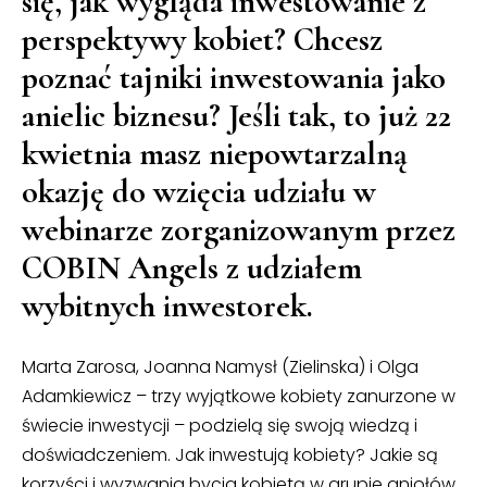
się, jak wygląda inwestowanie z
perspektywy kobiet? Chcesz
poznać tajniki inwestowania jako
anielic biznesu? Jeśli tak, to już 22
kwietnia masz niepowtarzalną
okazję do wzięcia udziału w
webinarze zorganizowanym przez
COBIN Angels z udziałem
wybitnych inwestorek.
Marta Zarosa, Joanna Namysł (Zielinska) i Olga
Adamkiewicz – trzy wyjątkowe kobiety zanurzone w
świecie inwestycji – podzielą się swoją wiedzą i
doświadczeniem. Jak inwestują kobiety? Jakie są
korzyści i wyzwania bycia kobietą w grupie aniołów