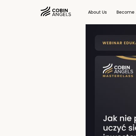
About Us
Become 