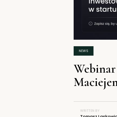
NEWS
Webinar
Macieje
WRITTEN BY
Tomasz Laskowi