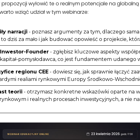
y propozycji wyłowić te o realnym potencjale na globalną
warto wziąć udział w tym webinarze:
ły narracji
- poznasz argumenty za tym, dlaczego sama
to dziś za mało i jak budować opowieść o projekcie, któr
i Inwestor-Founder
- zgłębisz kluczowe aspekty współp
ii kapitał-pomysłodawca, co jest fundamentem udanego wyj
yfice regionu CEE
- dowiesz się, jak sprawnie łączyć 
ardymi realiami rynkowymi Europy Środkowo-Wschodnie
st teorii
- otrzymasz konkretne wskazówki oparte na w
rynkowym i realnych procesach inwestycyjnych, a nie 