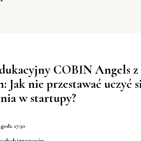
dukacyjny COBIN Angels z 
 Jak nie przestawać uczyć s
nia w startupy?
 godz. 17:30
yszłych inwestorów