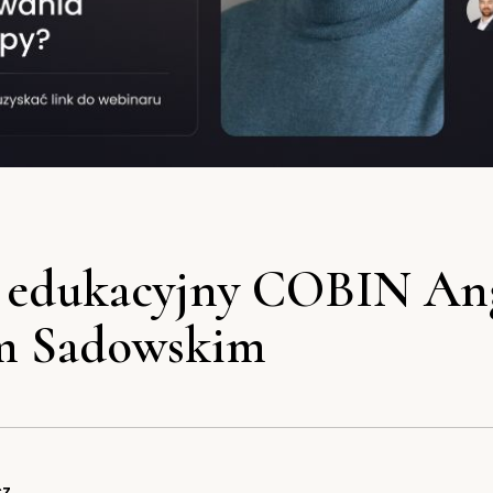
 edukacyjny COBIN Ang
m Sadowskim
cz