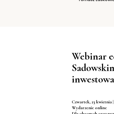
Webinar e
Sadowskim:
inwestowa
Czwartek, 23 kwietnia |
Wydarzenie online
Dla obecnych oraz prz