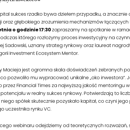
pital sukces rzadko bywa dziełem przypadku, a znacznie c
cji oraz głębokiego zrozumienia mechanizmów łączących k
etnia o godzinie 17:30
zapraszamy na spotkanie w ramac
podczas którego rozłożymy proces inwestycyjny na czynni
j Sadowski, uznany strateg rynkowy oraz laureat nagrody
gorii Investment Ecosystem Mentor.
Macieja jest ogromna skala doświadczeń zebranych pod
co pozwoliło mu wypracować unikalne „oko inwestora”. Ja
 przez Financial Times za najwyższą jakość mentoringu w E
 potencjału w realny sukces rynkowy. Potwierdzają to licz
iego spółek skutecznie pozyskało kapitał, co czyni jego
o uczestnika rynku VC.
go webinaru odejdziemy od teoretycznych rozważań, sk