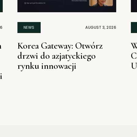
26
NEWS
AUGUST 3, 2026
n
Korea Gateway: Otwórz
W
drzwi do azjatyckiego
C
rynku innowacji
U
i