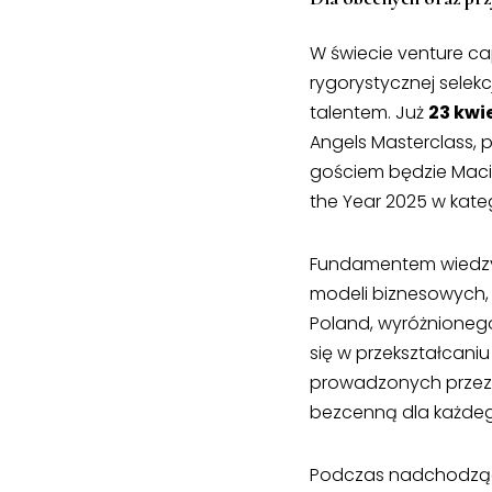
W świecie venture ca
rygorystycznej selek
talentem. Już
23 kwi
Angels Masterclass, 
gościem będzie Macie
the Year 2025 w kate
Fundamentem wiedzy 
modeli biznesowych, 
Poland, wyróżnionego
się w przekształcaniu
prowadzonych przez n
bezcenną dla każdeg
Podczas nadchodzące