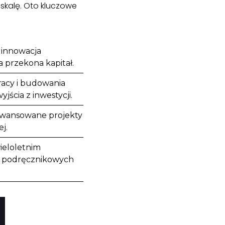
 skalę. Oto kluczowe
 innowacja
a przekona kapitał.
racy i budowania
ścia z inwestycji.
zaawansowane projekty
j.
ieloletnim
na podręcznikowych