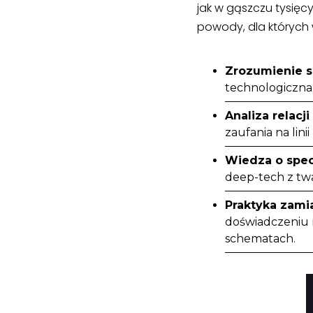
jak w gąszczu tysięc
powody, dla których 
Zrozumienie si
technologiczna 
Analiza relacj
zaufania na lin
Wiedza o spec
deep-tech z tw
Praktyka zamia
doświadczeniu 
schematach.