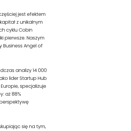
zęściej jest efektem
apitał z unikalnym
h cyklu Cobin
ki pierwsze. Naszym
 Business Angel of
czas analizy 14 000
ko lider Startup Hub
uropie, specjalizuje
by: aż 88%
 perspektywę
upiając się na tym,