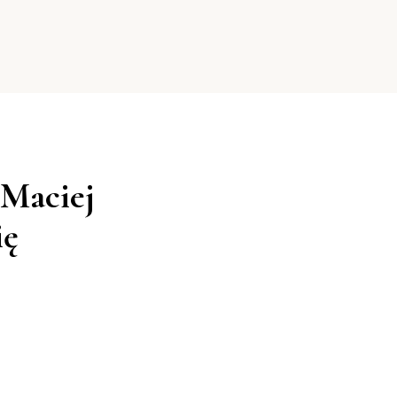
Maciej
ię