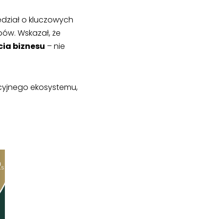
iedział o kluczowych
ów. Wskazał, że
cia biznesu
– nie
acyjnego ekosystemu,