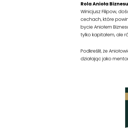
Rola Anioła Biznes
Winicjusz Filipow, do
cechach, które powi
bycie Aniołem Bizne
tylko kapitałem, ale
Podkreślił, że Anioł
działając jako mentor