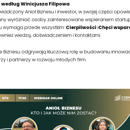
u według Winicjusza Filipowa
świadczony Anioł Biznesu i inwestor, w swojej części opow
nny wyróżniać osoby zainteresowane wspieraniem startup
su wymaga przede wszystkim:
Cierpliwości
i
Chęci wspar
 również wiedzą, doświadczeniem i kontaktami.
owie Biznesu odgrywają kluczową rolę w budowaniu innow
zy i partnerzy w rozwoju młodych firm.