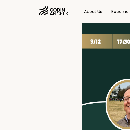
About Us
Become 