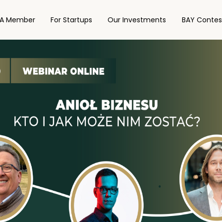
A Member
For Startups
Our Investments
BAY Contes