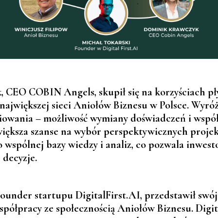
 CEO COBIN Angels, skupił się na korzyściach pł
 największej sieci Aniołów Biznesu w Polsce. Wyró
ciowania
– możliwość wymiany doświadczeń i współ
większa szanse na wybór perspektywicznych proje
o wspólnej bazy wiedzy i analiz, co pozwala inwe
 decyzje.
ounder startupu DigitalFirst.AI, przedstawił swój
półpracy ze społecznością Aniołów Biznesu. Digit