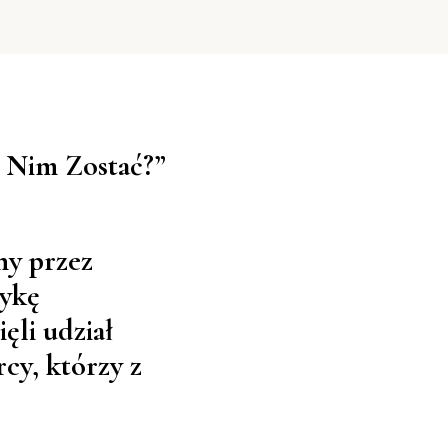
e Nim Zostać?”
ny przez
tykę
ęli udział
cy, którzy z