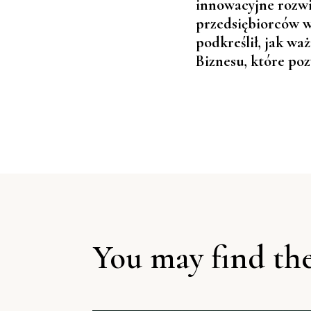
innowacyjne rozwią
przedsiębiorców w
podkreślił, jak wa
Biznesu, które poz
You may find the