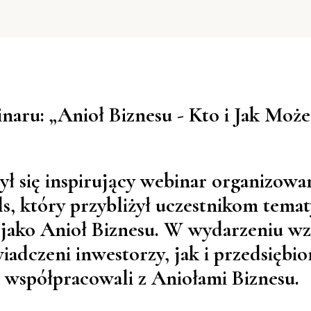
inaru: „Anioł Biznesu - Kto i Jak Moż
ył się inspirujący webinar organizowa
, który przybliżył uczestnikom tema
jako Anioł Biznesu. W wydarzeniu wzi
adczeni inwestorzy, jak i przedsiębior
współpracowali z Aniołami Biznesu.