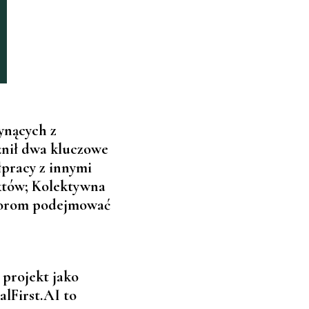
ynących z
żnił dwa kluczowe
pracy z innymi
któw;
Kolektywna
storom podejmować
 projekt jako
alFirst.AI to