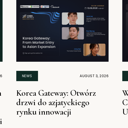
26
NEWS
AUGUST 3, 2026
n
Korea Gateway: Otwórz
W
drzwi do azjatyckiego
C
rynku innowacji
U
i