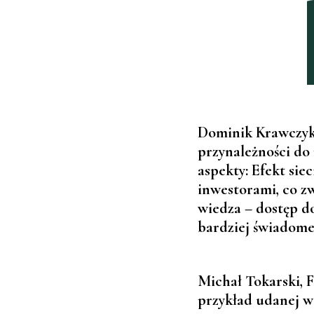
Dominik Krawczyk,
przynależności do
aspekty:
Efekt sie
inwestorami, co z
wiedza
– dostęp d
bardziej świadome
Michał Tokarski, F
przykład udanej ws