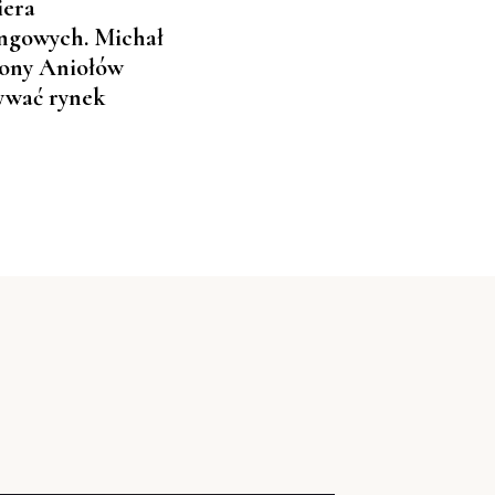
iera
ingowych. Michał
trony Aniołów
bywać rynek